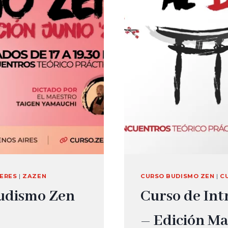
LERES
|
ZAZEN
CURSO BUDISMO ZEN
|
C
Budismo Zen
Curso de Int
– Edición M