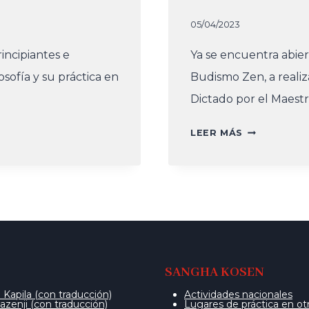
05/04/2023
incipiantes e
Ya se encuentra abiert
sofía y su práctica en
Budismo Zen, a reali
Dictado por el Maest
CURSO
LEER MÁS
DE
INTRODUCC
AL
BUDISMO
ZEN
–
EDICIÓN
MAYO
SANGHA KOSEN
2023
Kapila (con traducción)
Actividades nacionales
zenji (con traducción)
Lugares de práctica en ot