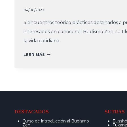
04/06/2023
4 encuentros teórico prácticos destinados a pr
interesados en conocer el Budismo Zen, su filo
la vida cotidiana.
CURSO
LEER MÁS
DE
INTRODUCCIÓN
AL
BUDISMO
ZEN
–
EDICIÓN
JUNIO
DESTACADOS
SUTRAS
2023
Curso de introducción al Budismo
Busshô 
Zen
Fukanza